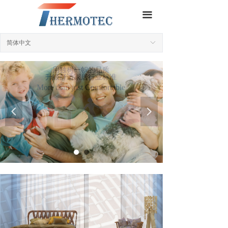
끀
简体中文
ꀅ
用独树一帜的品质
升级舒适家居行业标准
More than just Comfortable
品味德国，优享生活
集大成者，不拘一格
넳
넲
German Quality
German Lifestyle