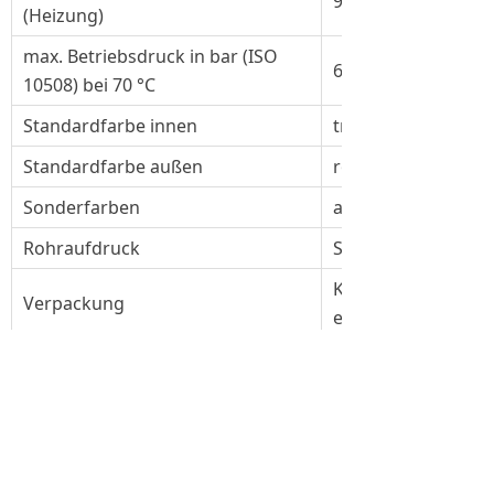
95°C
(Heizung)
max. Betriebsdruck in bar (ISO
6 bar
10508) bei 70 °C
Standardfarbe innen
transparent
Standardfarbe außen
rot
Sonderfarben
auf Anfrage
Rohraufdruck
Standardaufdruck
Kartonage, Folie o
Verpackung
eingestretcht
Anwendung:
• Fußbodenheizung
• Wandheizung
• Fußbodenkühlung