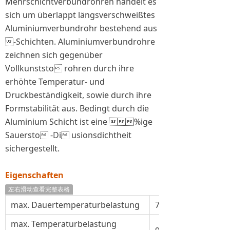
Mehrschichtverbundrohren handelt es
sich um überlappt längsverschweißtes
Aluminiumverbundrohr bestehend aus
-Schichten. Aluminiumverbundrohre
zeichnen sich gegenüber
Vollkunststo rohren durch ihre
erhöhte Temperatur- und
Druckbeständigkeit, sowie durch ihre
Formstabilität aus. Bedingt durch die
Aluminium Schicht ist eine %ige
Sauersto -Di usionsdichtheit
sichergestellt.
Eigenschaften
左右滑动查看完整表格
max. Dauertemperaturbelastung
70°C
max. Temperaturbelastung